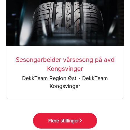
Sesongarbeider vårsesong på avd
Kongsvinger
DekkTeam Region Øst
·
DekkTeam
Kongsvinger
Flere stillinger